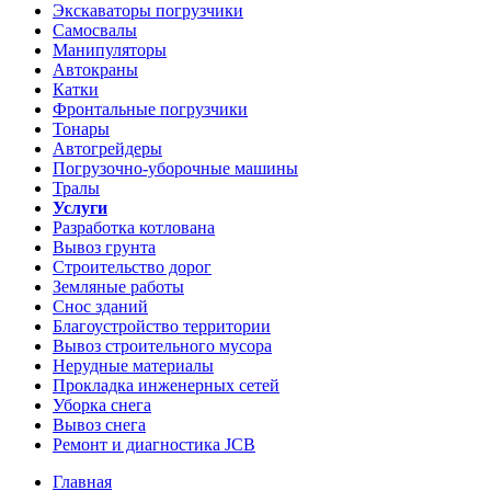
Экскаваторы погрузчики
Самосвалы
Манипуляторы
Автокраны
Катки
Фронтальные погрузчики
Тонары
Автогрейдеры
Погрузочно-уборочные машины
Тралы
Услуги
Разработка котлована
Вывоз грунта
Строительство дорог
Земляные работы
Снос зданий
Благоустройство территории
Вывоз строительного мусора
Нерудные материалы
Прокладка инженерных сетей
Уборка снега
Вывоз снега
Ремонт и диагностика JCB
Главная