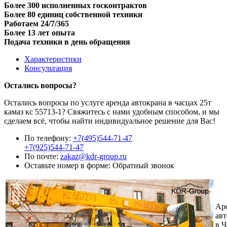
Более 300 исполненных госконтрактов
Более 80 единиц собственной техники
Работаем 24/7/365
Более 13 лет опыта
Подача техники в день обращения
Характеристики
Консультация
Остались вопросы?
Остались вопросы по услуге аренда автокрана в часцах 25т
камаз кс 55713-1? Свяжитесь с нами удобным способом, и мы
сделаем всё, чтобы найти индивидуальное решение для Вас!
По телефону:
+7(495)544-71-47
+7(925)544-71-47
По почте:
zakaz@kdr-group.ru
Оставьте номер в форме:
Обратный звонок
Ар
авт
в Ч