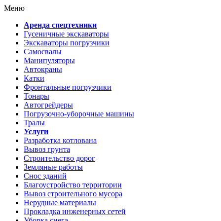
Меню
Аренда спецтехники
Гусеничные экскаваторы
Экскаваторы погрузчики
Самосвалы
Манипуляторы
Автокраны
Катки
Фронтальные погрузчики
Тонары
Автогрейдеры
Погрузочно-уборочные машины
Тралы
Услуги
Разработка котлована
Вывоз грунта
Строительство дорог
Земляные работы
Снос зданий
Благоустройство территории
Вывоз строительного мусора
Нерудные материалы
Прокладка инженерных сетей
Уборка снега