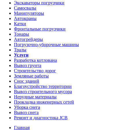
Экскаваторы погрузчики
Самосвалы
Манипуляторы
Автокраны
Катки
Фронтальные погрузчики
Тонары
Автогрейдеры
Погрузочно-уборочные машины
Тралы
Услуги
Разработка котлована
Вывоз грунта
Строительство дорог
Земляные работы
Снос зданий
Благоустройство территории
Вывоз строительного мусора
Нерудные материалы
Прокладка инженерных сетей
Уборка снега
Вывоз снега
Ремонт и диагностика JCB
Главная