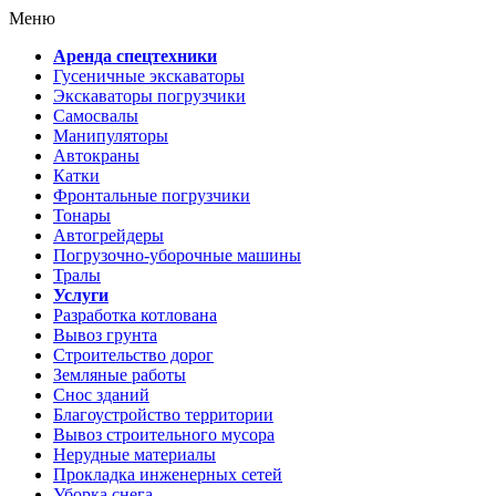
Меню
Аренда спецтехники
Гусеничные экскаваторы
Экскаваторы погрузчики
Самосвалы
Манипуляторы
Автокраны
Катки
Фронтальные погрузчики
Тонары
Автогрейдеры
Погрузочно-уборочные машины
Тралы
Услуги
Разработка котлована
Вывоз грунта
Строительство дорог
Земляные работы
Снос зданий
Благоустройство территории
Вывоз строительного мусора
Нерудные материалы
Прокладка инженерных сетей
Уборка снега