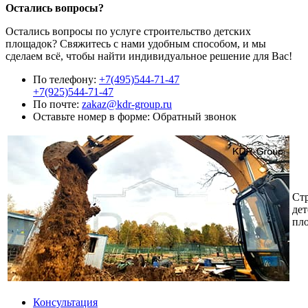
Остались вопросы?
Остались вопросы по услуге строительство детских
площадок? Свяжитесь с нами удобным способом, и мы
сделаем всё, чтобы найти индивидуальное решение для Вас!
По телефону:
+7(495)544-71-47
+7(925)544-71-47
По почте:
zakaz@kdr-group.ru
Оставьте номер в форме:
Обратный звонок
Ст
де
пл
Консультация