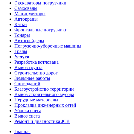
Экскаваторы погрузчики
Самосвалы
Манипуляторы
Автокраны
Катки
Фронтальные погрузчики
Тонары
Автогрейдеры
Погрузочно-уборочные машины
Тралы
Услуги
Разработка котлована
Вывоз грунта
Строительство дорог
Земляные работы
Снос зданий
Благоустройство территории
Вывоз строительного мусора
Нерудные материалы
Прокладка инженерных сетей
Уборка снега
Вывоз снега
Ремонт и диагностика JCB
Главная