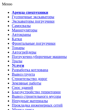
Меню
Аренда спецтехники
Гусеничные экскаваторы
Экскаваторы погрузчики
Самосвалы
Манипуляторы
Автокраны
Катки
Фронтальные погрузчики
Тонары
Автогрейдеры
Погрузочно-уборочные машины
Тралы
Услуги
Разработка котлована
Вывоз грунта
Строительство дорог
Земляные работы
Снос зданий
Благоустройство территории
Вывоз строительного мусора
Нерудные материалы
Прокладка инженерных сетей
Уборка снега