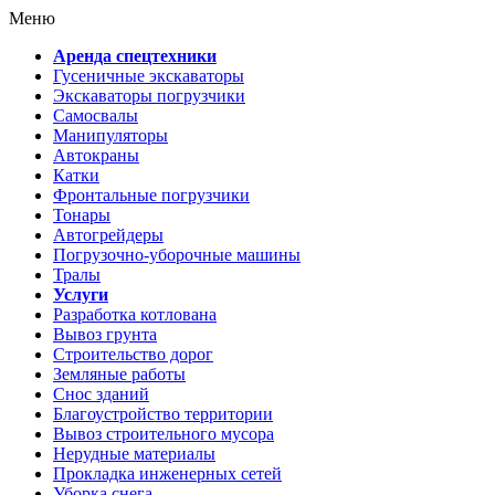
Меню
Аренда спецтехники
Гусеничные экскаваторы
Экскаваторы погрузчики
Самосвалы
Манипуляторы
Автокраны
Катки
Фронтальные погрузчики
Тонары
Автогрейдеры
Погрузочно-уборочные машины
Тралы
Услуги
Разработка котлована
Вывоз грунта
Строительство дорог
Земляные работы
Снос зданий
Благоустройство территории
Вывоз строительного мусора
Нерудные материалы
Прокладка инженерных сетей
Уборка снега