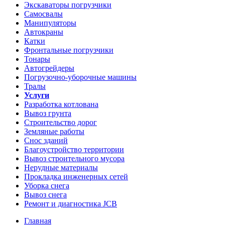
Экскаваторы погрузчики
Самосвалы
Манипуляторы
Автокраны
Катки
Фронтальные погрузчики
Тонары
Автогрейдеры
Погрузочно-уборочные машины
Тралы
Услуги
Разработка котлована
Вывоз грунта
Строительство дорог
Земляные работы
Снос зданий
Благоустройство территории
Вывоз строительного мусора
Нерудные материалы
Прокладка инженерных сетей
Уборка снега
Вывоз снега
Ремонт и диагностика JCB
Главная