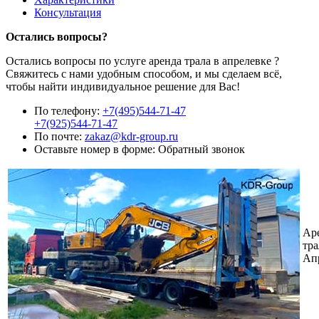
Консультация
Остались вопросы?
Остались вопросы по услуге аренда трала в апрелевке ?
Свяжитесь с нами удобным способом, и мы сделаем всё,
чтобы найти индивидуальное решение для Вас!
По телефону:
+7(495)544-71-47
+7(925)544-71-47
По почте:
zakaz@kdr-group.ru
Оставьте номер в форме:
Обратный звонок
Ар
тра
Ап